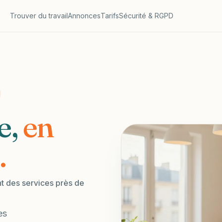
Trouver du travail
Annonces
Tarifs
Sécurité & RGPD
e,
en
.
nt des services près de
es